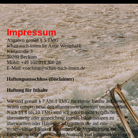
Impressum
Angaben gemäß § 5 TMG
schau-nach-innen by Antje Westphal®
Klarastraße 3
59269 Beckum
Mobil: +49 160 914 300 28
E-Mail: coaching@schau-nach-innen.de
Haftungsausschluss (Disclaimer)
Haftung für Inhalte
Wir sind gemäß § 7 Abs.1 TMG für eigene Inhalte auf diesen
Seiten entsprechend den allgemeinen Gesetzen verantwortlich.
Nach §§ 8 bis 10 TMG sind wir jedoch nicht verpflichtet,
übermittelte oder gespeicherte fremde Informationen zu
überwachen oder Hinweise zu ermitteln die auf eine
rechtswidrige Tätigkeit hindeuten. Die Verpflichtung zur
Entfernung oder Sperrung der Nutzung von Informationen nach